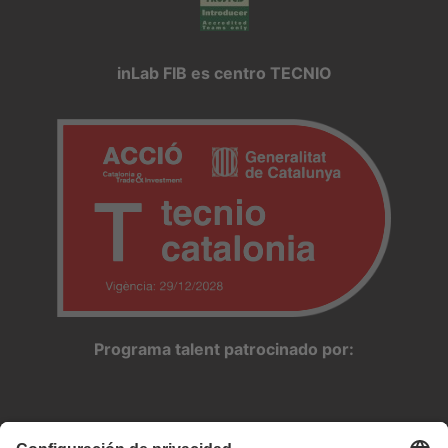
inLab FIB es centro TECNIO
Programa talent patrocinado por: