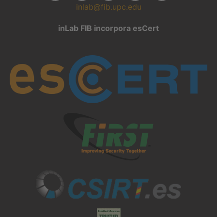
inlab@fib.upc.edu
inLab FIB incorpora esCert