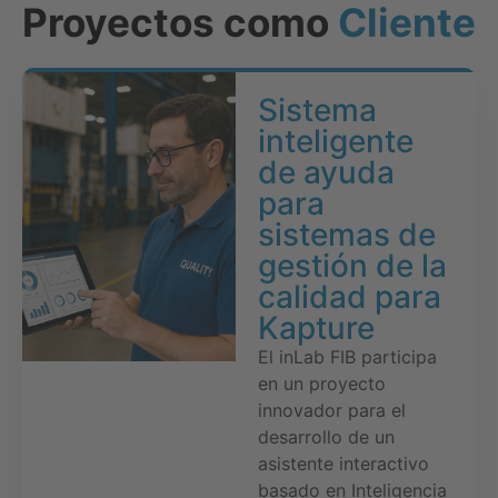
Proyectos como
Cliente
Sistema
inteligente
de ayuda
para
sistemas de
gestión de la
calidad para
Kapture
El inLab FIB participa
en un proyecto
innovador para el
desarrollo de un
asistente interactivo
basado en Inteligencia