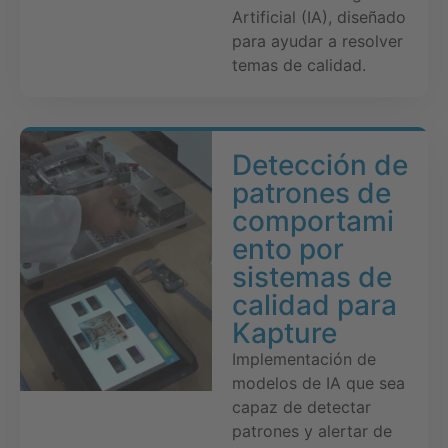
Artificial (IA), diseñado
para ayudar a resolver
temas de calidad.
Detección de
patrones de
comportami
ento por
sistemas de
calidad para
Kapture
Implementación de
modelos de IA que sea
capaz de detectar
patrones y alertar de