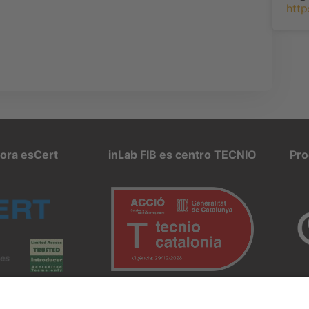
http
pora esCert
inLab FIB es centro TECNIO
Pro