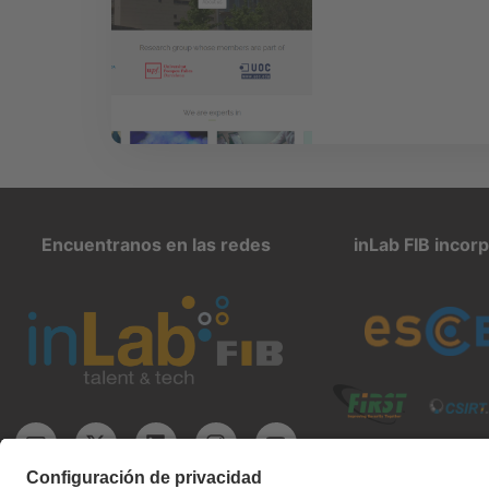
Encuentranos en las redes
inLab FIB incor
inlab@fib.upc.edu