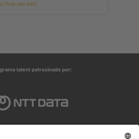
s://imp.upc.edu/
grama talent patrocinado por: