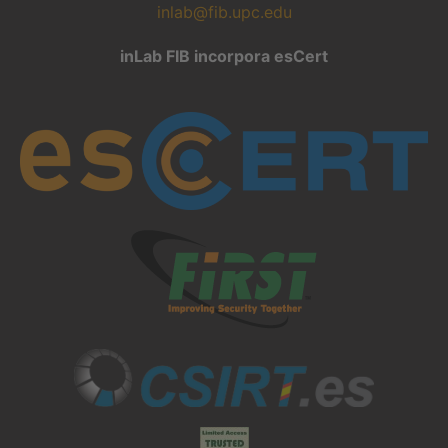
inlab@fib.upc.edu
inLab FIB incorpora esCert