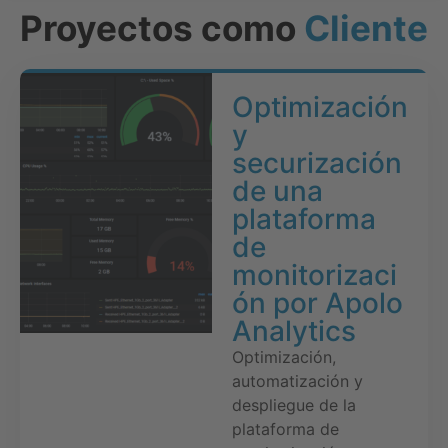
Proyectos como
Cliente
Optimización
y
securización
de una
plataforma
de
monitorizaci
ón por Apolo
Analytics
Optimización,
automatización y
despliegue de la
plataforma de