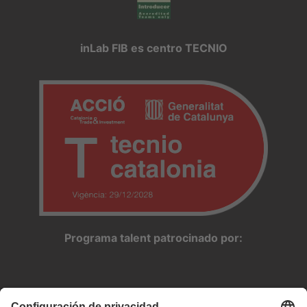
inLab FIB es centro TECNIO
Programa talent patrocinado por: