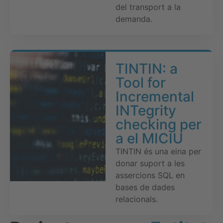
del transport a la
demanda.
TINTIN: a
Tool for
Incremental
INTegrity
checking per
a el MICIU
TINTIN és una eina per
donar suport a les
assercions SQL en
bases de dades
relacionals.