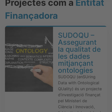
Projectes com a
Entitat
Finançadora
SUDOQU –
Assegurant
la qualitat de
les dades
mitjançant
ontologies
SUDOQU (enSUring
Data with Ontological
QUality) és un projecte
d’investigació finançat
pel Ministeri de
Ciència i Innovació,