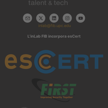
inlab@fib.upc.edu
L’inLab FIB incorpora esCert