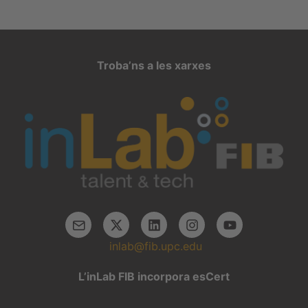
Troba’ns a les xarxes
inlab@fib.upc.edu
L’inLab FIB incorpora esCert