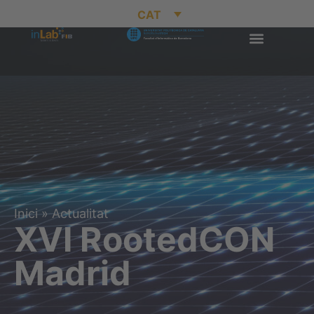
CAT
Inici
»
Actualitat
XVI RootedCON
Madrid