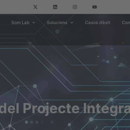
Som Lab
Solucions
Casos d’èxit
Com
 del Projecte Integr