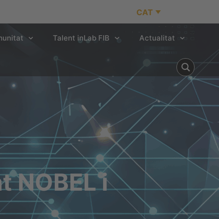
CAT
unitat
Talent inLab FIB
Actualitat
at NOBEL i