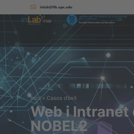
Inici
»
Casos d’èxit
Web i Intranet
NOBEL2