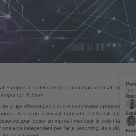
Per
tat Europea dins del sisè programa marc enfocat en
febr
a Ampla per Tothom
.
Res
s de grups d’investigació sobre tecnologies òptiques
Equi
rs i Teoria de la Senyal. L’objectiu del treball dut
 desenvolupar, posar en marxa i mantenir la web i la
 una eina independent per fer el
reporting,
és a dir,
Enti
 les aplicaciones.