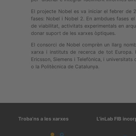
El projecte Nobel es va iniciar el febrer de 
fases: Nobel i Nobel 2. En ambdues fases el p
de viabilitat, activitats experimentals en ar
donar suport de les xarxes òptiques.
El consorci de Nobel comprèn un llarg nomb
xarxa i instituts de recerca de tot Europa
Ericsson, Siemens i Telefònica, i universita
o la Politècnica de Catalunya.
Troba’ns a les xarxes
L’inLab FIB inco