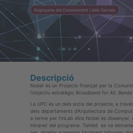
Enginyeria del Coneixement i dels Serveis
Descripció
Nobel és un Projecte finançat per la Comuni
l’objectiu estratègic
Broadband for All, Band
La UPC és un dels socis del projecte, a travé
dels departaments d’Arquitectura de Computado
a terme per l’inLab dins Nobel és dissenyar,
Intranet del programa. També es va demanar
per
diseñar e integrar fácilment informes dins