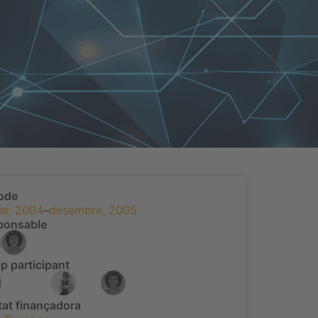
íode
er, 2004
–
desembre, 2005
ponsable
p participant
tat finançadora