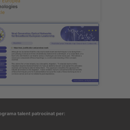
ó Europea
nologies
le
ograma talent patrocinat per: