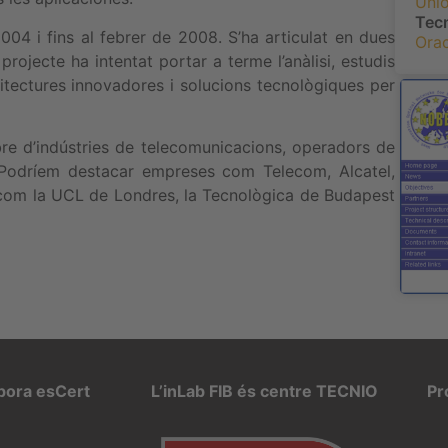
Uni
Tec
2004 i fins al febrer de 2008. S’ha articulat en dues
Orac
rojecte ha intentat portar a terme l’anàlisi, estudis
quitectures innovadores i solucions tecnològiques per
re d’indústries de telecomunicacions, operadors de
. Podríem destacar empreses com Telecom, Alcatel,
ts com la UCL de Londres, la Tecnològica de Budapest
rpora esCert
L’inLab FIB és centre TECNIO
Pr