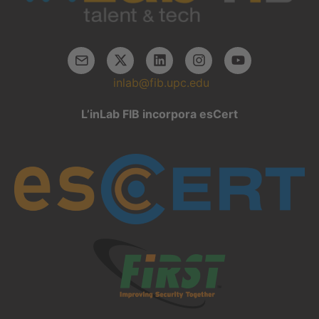
inlab@fib.upc.edu
L’inLab FIB incorpora esCert