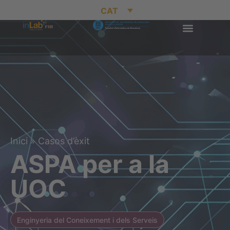
CAT
Inici
»
Casos d’èxit
ASPA per a la
UOC
Enginyeria del Coneixement i dels Serveis