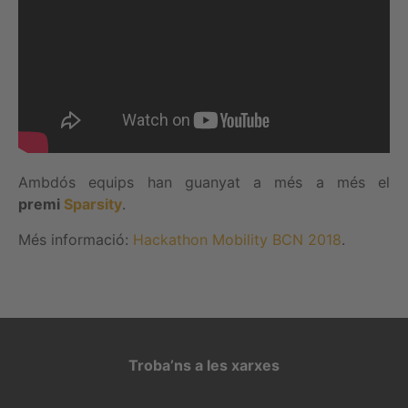
Ambdós equips han guanyat a més a més el
premi
Sparsity
.
Més informació:
Hackathon Mobility BCN 2018
.
Troba’ns a les xarxes