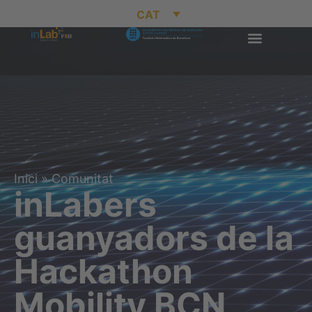
CAT
Inici
»
Comunitat
inLabers
guanyadors de la
Hackathon
Mobility BCN