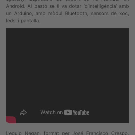
Android. Al bastó se li va dotar ‘d’intel·ligència’ amb
un Arduino, amb mòdul Bluetooth, sensors de xoc,
leds, i pantalla.
L’equip Negan, format per José Francisco Crespo,