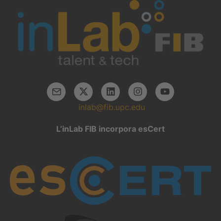
inlab@fib.upc.edu
L’inLab FIB incorpora esCert