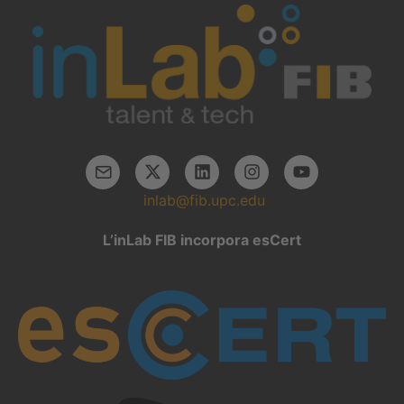
inlab@fib.upc.edu
L’inLab FIB incorpora esCert