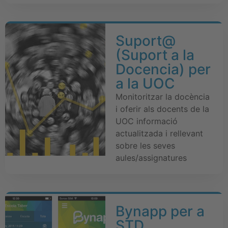
Suport@
(Suport a la
Docencia) per
a la UOC
Monitoritzar la docència
i oferir als docents de la
UOC informació
actualitzada i rellevant
sobre les seves
aules/assignatures
Bynapp per a
STD