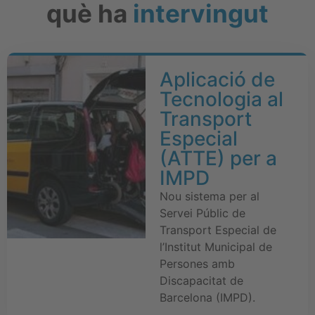
què ha
intervingut
Aplicació de
Tecnologia al
Transport
Especial
(ATTE) per a
IMPD
Nou sistema per al
Servei Públic de
Transport Especial de
l’Institut Municipal de
Persones amb
Discapacitat de
Barcelona (IMPD).