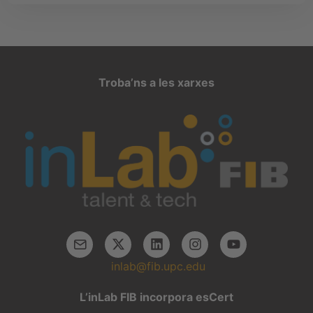
Troba’ns a les xarxes
inlab@fib.upc.edu
L’inLab FIB incorpora esCert