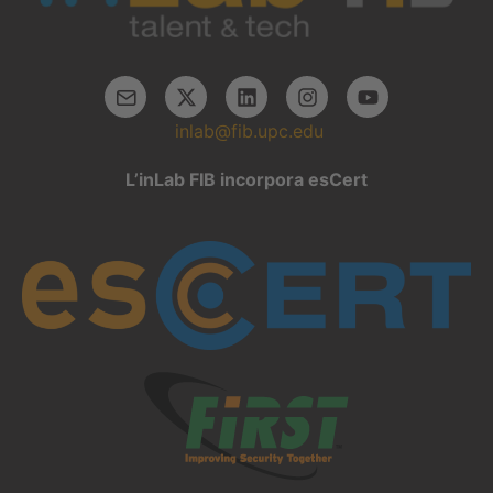
inlab@fib.upc.edu
L’inLab FIB incorpora esCert