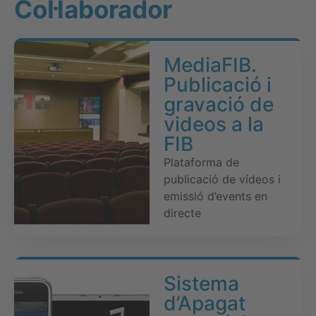
Col·laborador
MediaFIB.
Publicació i
gravació de
videos a la
FIB
Plataforma de
publicació de vídeos i
emissió d’events en
directe
Sistema
d’Apagat