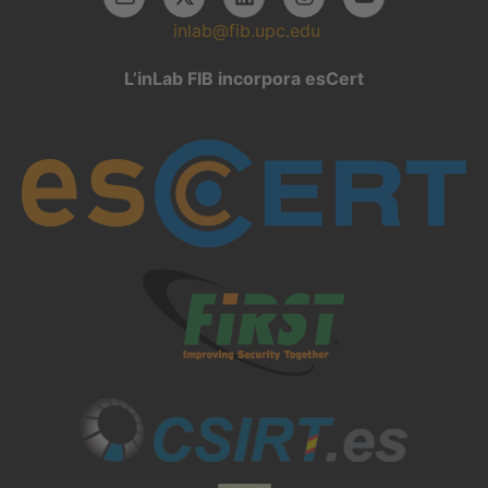
inlab@fib.upc.edu
L’inLab FIB incorpora esCert