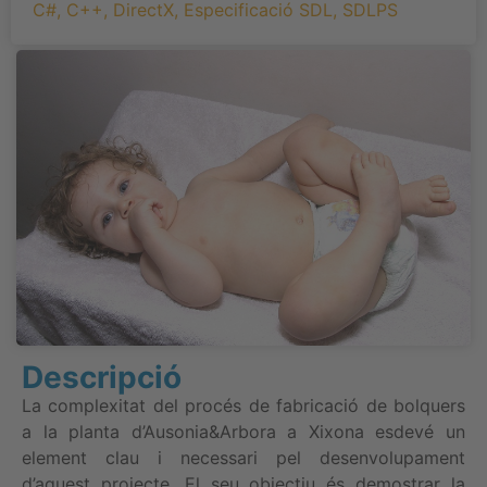
C#
,
C++
,
DirectX
,
Especificació SDL
,
SDLPS
Descripció
La complexitat del procés de fabricació de bolquers
a la planta d’Ausonia&Arbora a Xixona esdevé un
element clau i necessari pel desenvolupament
d’aquest projecte. El seu objectiu és demostrar la