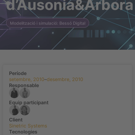
d’Ausonia&Arbora
Modelització i simulació: Bessó Digital
Període
setembre, 2010
–
desembre, 2010
Responsable
Equip participant
Client
Sinetric Systems
Tecnologies