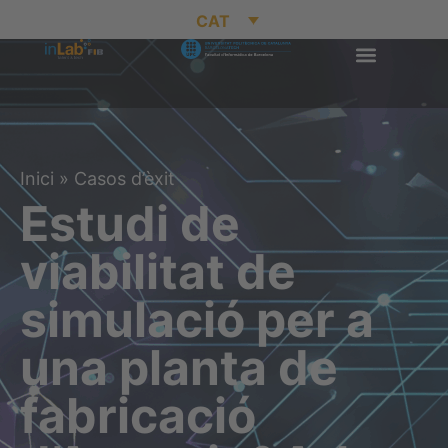
CAT
Inici
»
Casos d’èxit
Estudi de
viabilitat de
simulació per a
una planta de
fabricació