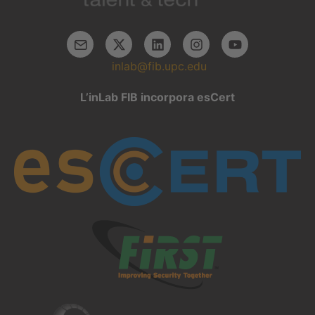
inlab@fib.upc.edu
L’inLab FIB incorpora esCert