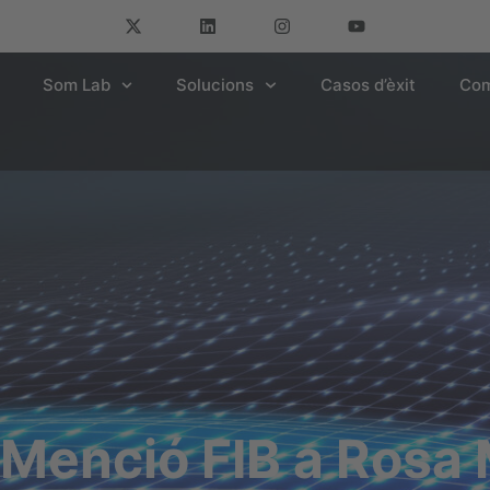
Som Lab
Solucions
Casos d’èxit
Com
 Menció FIB a Rosa 