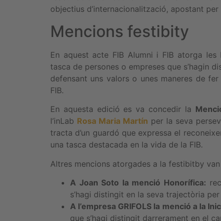
objectius d’internacionalització, apostant per 
Mencions festibity
En aquest acte FIB Alumni i FIB atorga les
tasca de persones o empreses que s’hagin dist
defensant uns valors o unes maneres de fer 
FIB.
En aquesta edició es va concedir la
Menci
l’inLab
Rosa Maria Martín
per la seva perseve
tracta d’un guardó que expressa el reconei
una tasca destacada en la vida de la FIB.
Altres mencions atorgades a la festibitby van 
A Joan Soto la menció Honorífica:
rec
s’hagi distingit en la seva trajectòria pe
A l’empresa GRIFOLS la menció a la Inic
que s’hagi distingit darrerament en el c