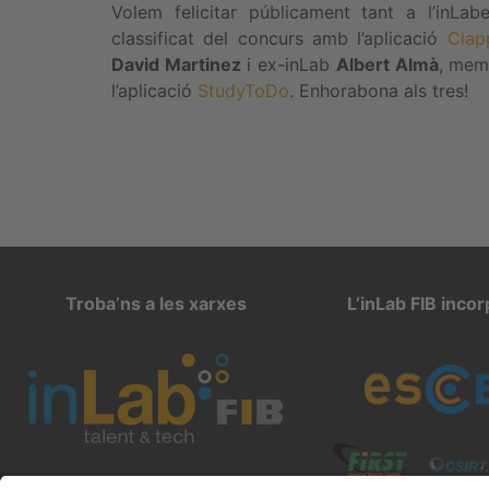
Volem felicitar públicament tant a l’inLa
classificat del concurs amb l’aplicació
Clap
David Martinez
i ex-inLab
Albert Almà
, mem
l’aplicació
StudyToDo
. Enhorabona als tres!
Troba’ns a les xarxes
L’inLab FIB inco