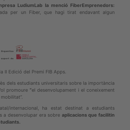
’empresa LudiumLab la menció FiberEmprenedors:
da per un Fiber, que hagi tirat endavant algun
a II Edició del Premi FIB Apps.
ès dels estudiants universitaris sobre la importància
 Vol promoure
“
el desenvolupament i el coneixement
mobilitat”.
al/internacional, ha estat destinat a estudiants
pps a desenvolupar era sobre
aplicacions que facilitin
studiants.