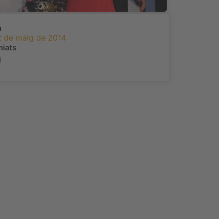
a
2 de maig de 2014
miats