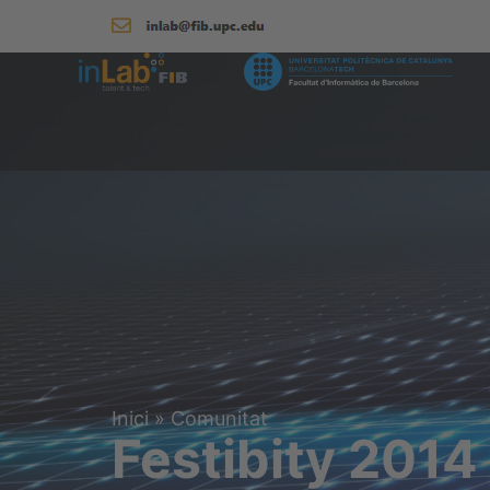
Inici
»
Comunitat
Festibity 2014