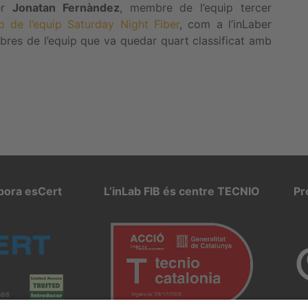
ber
Jonatan Fernàndez
, membre de l’equip tercer
p de l’equip Saturday Night Fiber
, com a l’inLaber
bres de l’equip que va quedar quart classificat amb
rpora esCert
L’inLab FIB és centre TECNIO
Pr