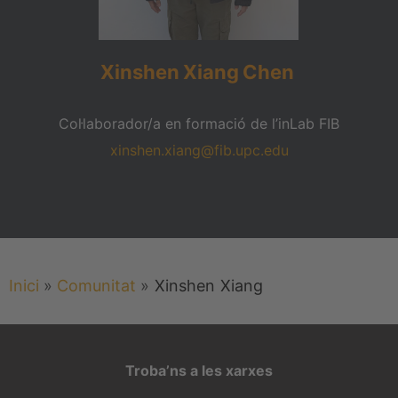
Xinshen
Xiang
Chen
Col·laborador/a en formació de l’inLab FIB
xinshen.xiang@fib.upc.edu
Inici
»
Comunitat
»
Xinshen
Xiang
Troba’ns a les xarxes