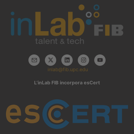
inlab@fib.upc.edu
L’inLab FIB incorpora esCert