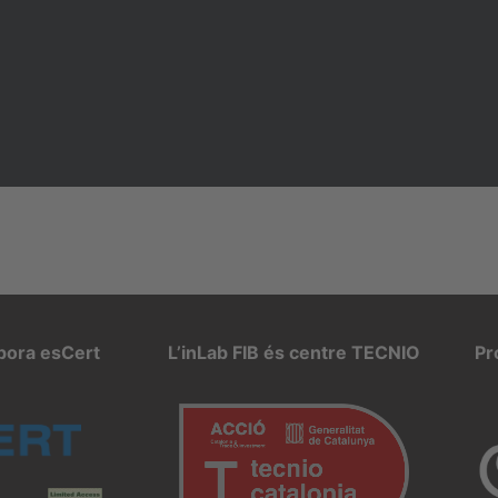
rpora esCert
L’inLab FIB és centre TECNIO
Pr