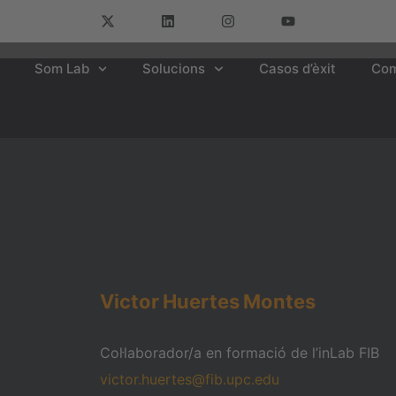
Som Lab
Solucions
Casos d’èxit
Com
Victor
Huertes
Montes
Col·laborador/a en formació de l’inLab FIB
victor.huertes@fib.upc.edu