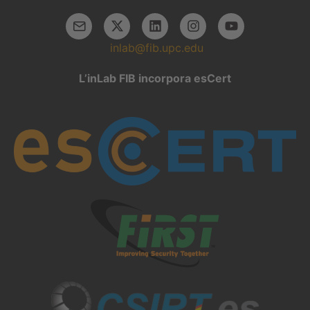
inlab@fib.upc.edu
L’inLab FIB incorpora esCert