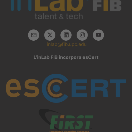
inlab@fib.upc.edu
L’inLab FIB incorpora esCert