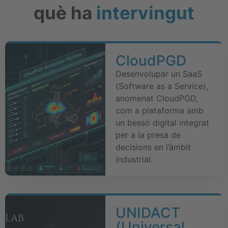
què ha
intervingut
CloudPGD
Desenvolupar un SaaS
(Software as a Service),
anomenat CloudPGD,
com a plataforma amb
un bessó digital integrat
per a la presa de
decisions en l’àmbit
industrial.
UNIDACT
(Universal