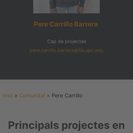
Pere
Carrillo
Barrera
Cap de projectes
pere.carrillo.barrera@fib.upc.edu
Inici
»
Comunitat
»
Pere
Carrillo
Principals projectes en