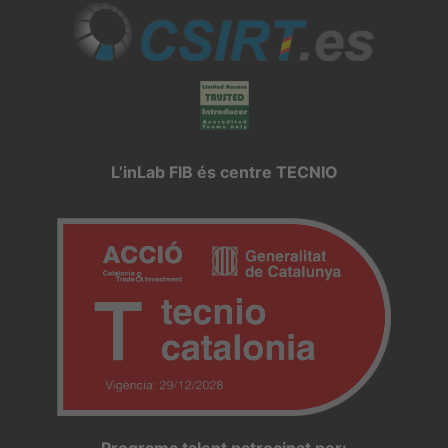
L’inLab FIB és centre TECNIO