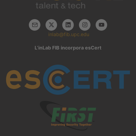
inlab@fib.upc.edu
L’inLab FIB incorpora esCert