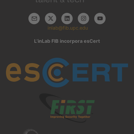
inlab@fib.upc.edu
L’inLab FIB incorpora esCert