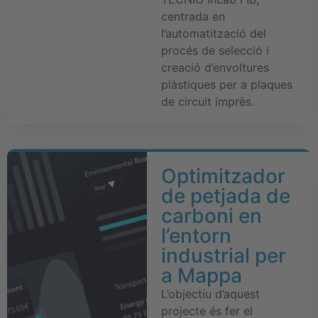
centrada en
l’automatització del
procés de selecció i
creació d’envoltures
plàstiques per a plaques
de circuit imprès.
Optimitzador
de petjada de
carboni en
l’entorn
industrial per
a Mappa
L’objectiu d’aquest
projecte és fer el