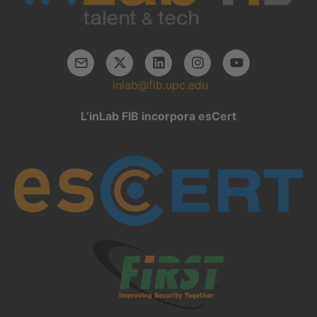
inlab@fib.upc.edu
L’inLab FIB incorpora esCert