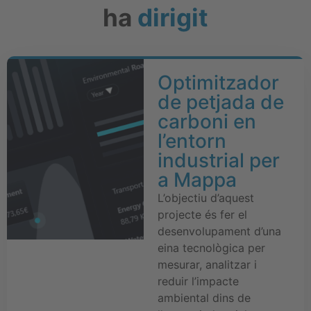
ha
dirigit
Optimitzador
de petjada de
carboni en
l’entorn
industrial per
a Mappa
L’objectiu d’aquest
projecte és fer el
desenvolupament d’una
eina tecnològica per
mesurar, analitzar i
reduir l’impacte
ambiental dins de