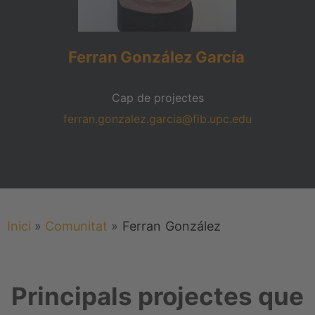
Ferran
González
García
Cap de projectes
ferran.gonzalez.garcia@fib.upc.edu
Inici
»
Comunitat
»
Ferran
González
Principals projectes que