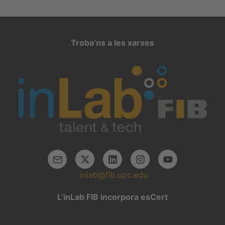
Troba’ns a les xarxes
inlab@fib.upc.edu
L’inLab FIB incorpora esCert