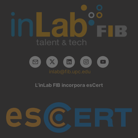
inlab@fib.upc.edu
L’inLab FIB incorpora esCert