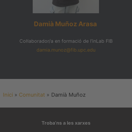
Damià
Muñoz
Arasa
Col·laborador/a en formació de l’inLab FIB
damia.munoz@fib.upc.edu
Inici
»
Comunitat
»
Damià
Muñoz
Troba’ns a les xarxes