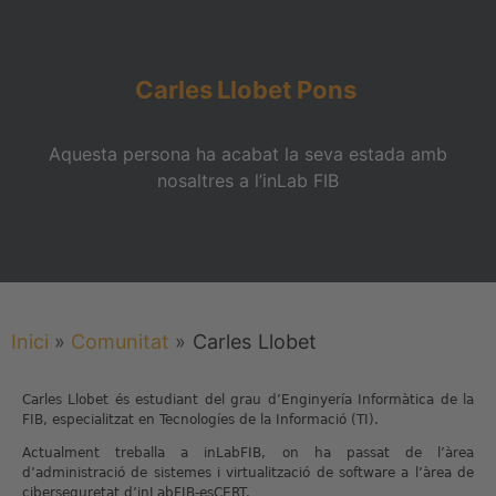
Carles
Llobet
Pons
Aquesta persona ha acabat la seva estada amb
nosaltres a l’inLab FIB
Inici
»
Comunitat
»
Carles
Llobet
Carles Llobet és estudiant del grau d’Enginyería Informàtica de la
FIB, especialitzat en Tecnologíes de la Informació (TI).
Actualment treballa a inLabFIB, on ha passat de l’àrea
d’administració de sistemes i virtualització de software a l’àrea de
ciberseguretat d’inLabFIB-esCERT.