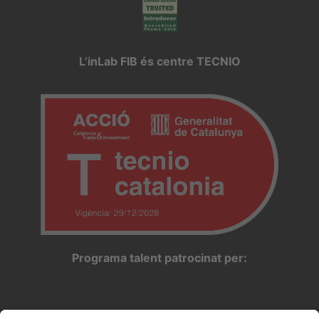
L’inLab FIB és centre TECNIO
Programa talent patrocinat per: