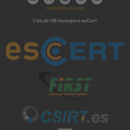
inlab@fib.upc.edu
L’inLab FIB incorpora esCert