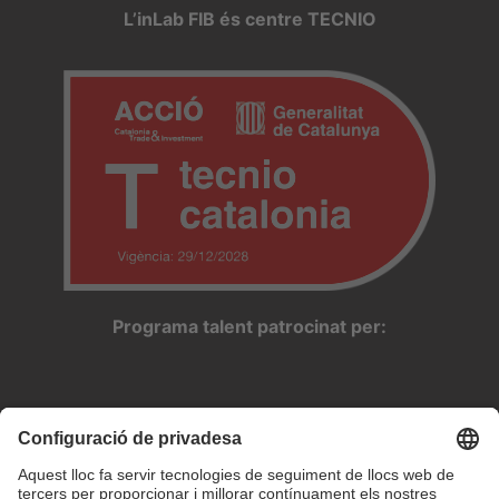
L’inLab FIB és centre TECNIO
Programa talent patrocinat per: