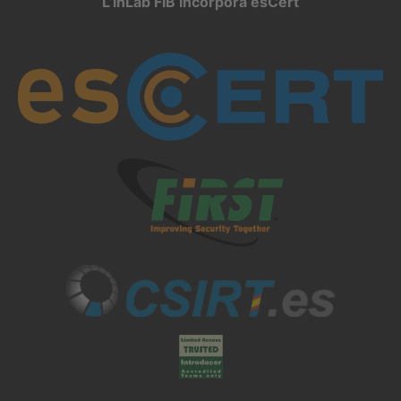
L’inLab FIB incorpora esCert