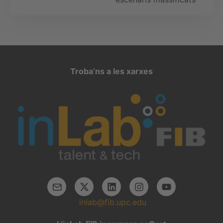
Troba’ns a les xarxes
inlab@fib.upc.edu