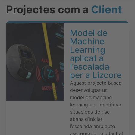
Projectes com a
Client
Model de
Machine
Learning
aplicat a
l’escalada
per a Lizcore
Aquest projecte busca
desenvolupar un
model de machine
learning per identificar
situacions de risc
abans d’iniciar
l’escalada amb auto
assegurador, ajudant al