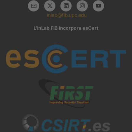
inlab@fib.upc.edu
L’inLab FIB incorpora esCert