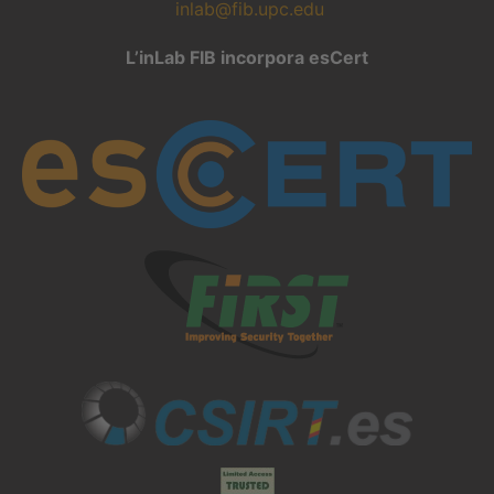
inlab@fib.upc.edu
L’inLab FIB incorpora esCert