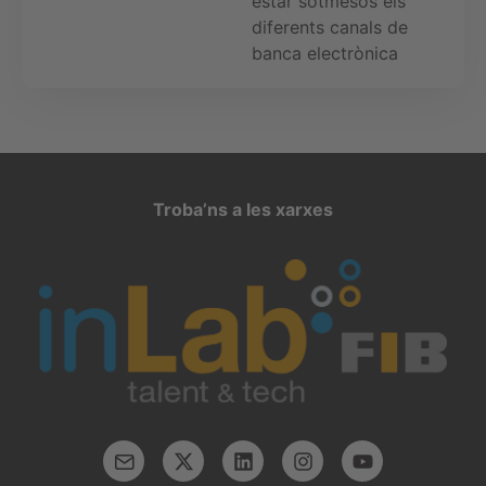
estar sotmesos els
diferents canals de
banca electrònica
Troba’ns a les xarxes