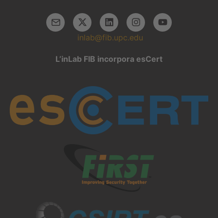
inlab@fib.upc.edu
L’inLab FIB incorpora esCert