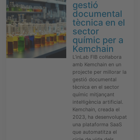
gestió
documental
tècnica en el
sector
químic per a
Kemchain
L’inLab FIB col·labora
amb Kemchain en un
projecte per millorar la
gestió documental
tècnica en el sector
químic mitjançant
intel·ligència artificial.
Kemchain, creada el
2023, ha desenvolupat
una plataforma SaaS
que automatitza el
cicle de vida dels