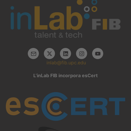
inlab@fib.upc.edu
L’inLab FIB incorpora esCert