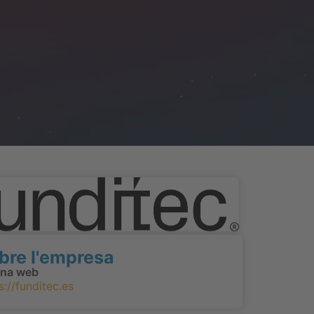
bre l'empresa
ina web
s://funditec.es