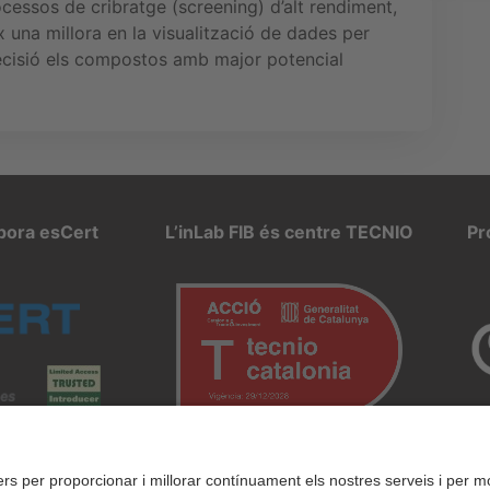
cessos de cribratge (screening) d’alt rendiment,
x una millora en la visualització de dades per
ecisió els compostos amb major potencial
rpora esCert
L’inLab FIB és centre TECNIO
Pr