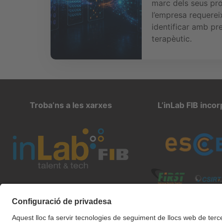
marc dels seus pro
l’empresa requerei
identificar amb pr
terapèutic.
Troba’ns a les xarxes
L’inLab FIB inco
inlab@fib.upc.edu