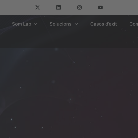
Som Lab
Solucions
Casos d’èxit
Com