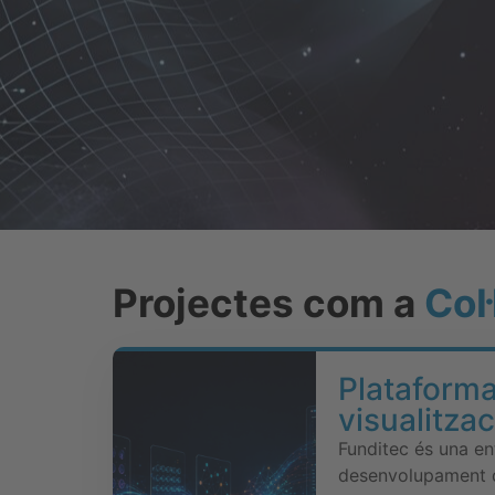
Projectes com a
Col
Plataforma
visualitza
Funditec és una ent
desenvolupament de