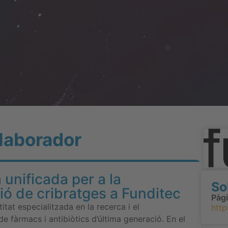
·laborador
 unificada per a la
So
ció de cribratges a Funditec
Pàg
itat especialitzada en la recerca i el
http
 fàrmacs i antibiòtics d’última generació. En el