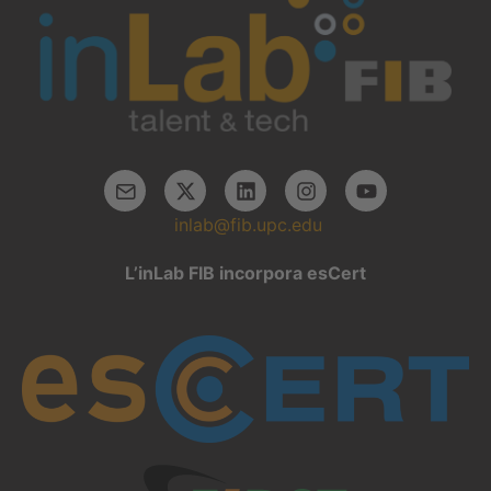
inlab@fib.upc.edu
L’inLab FIB incorpora esCert