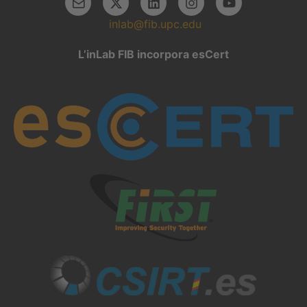
inlab@fib.upc.edu
L’inLab FIB incorpora esCert