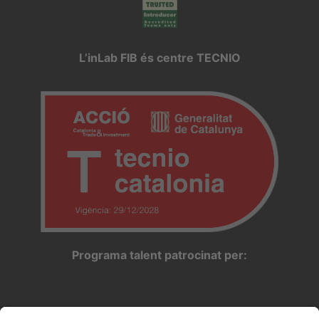
L’inLab FIB és centre TECNIO
Programa talent patrocinat per: