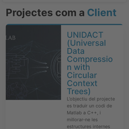
Projectes com a
Client
UNIDACT
(Universal
Data
Compressio
n with
Circular
Context
Trees)
L’objectiu del projecte
es traduir un codi de
Matlab a C++, i
millorar-ne les
estructures internes