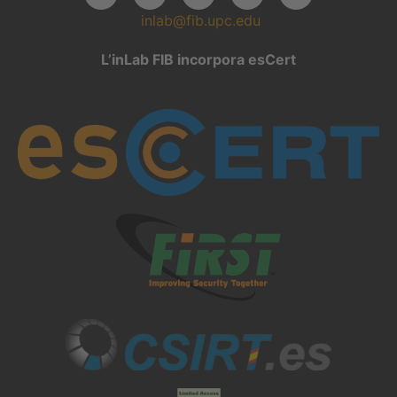
inlab@fib.upc.edu
L’inLab FIB incorpora esCert