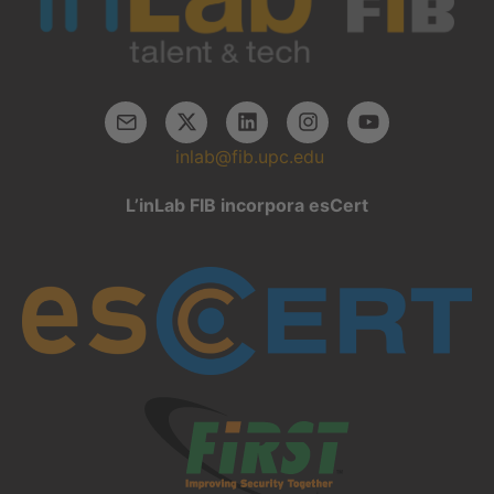
inlab@fib.upc.edu
L’inLab FIB incorpora esCert