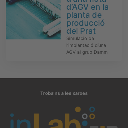
d’AGV en la
planta de
producció
del Prat
Simulació de
l’implantació d’una
AGV al grup Damm
Troba’ns a les xarxes