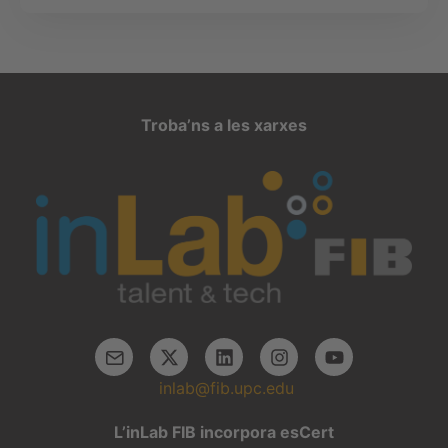
Troba’ns a les xarxes
inlab@fib.upc.edu
L’inLab FIB incorpora esCert