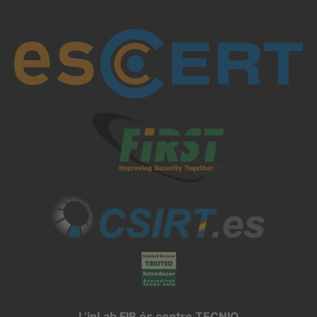
L’inLab FIB és centre TECNIO