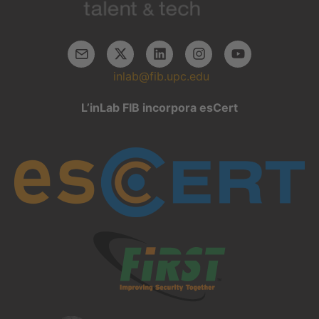
inlab@fib.upc.edu
L’inLab FIB incorpora esCert