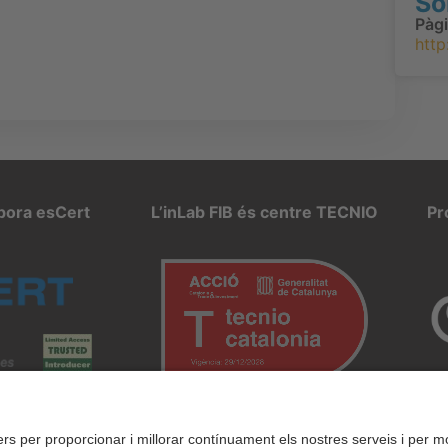
So
Pàg
http
rpora esCert
L’inLab FIB és centre TECNIO
Pr