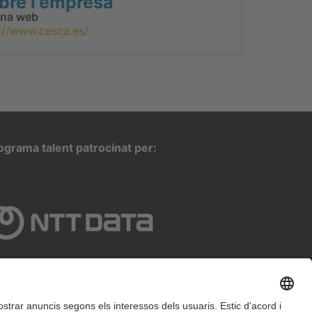
bre l'empresa
ina web
://www.cesca.es/
ograma talent patrocinat per: