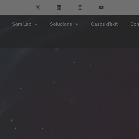
Som Lab
Solucions
Casos d’èxit
Com