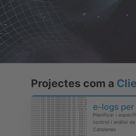
Projectes com a
Cli
e-logs pe
Planificar i especi
control i anàlisi d
Catalanes