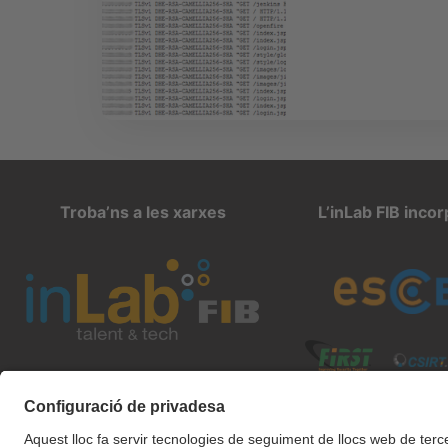
Troba’ns a les xarxes
L’inLab FIB inco
inlab@fib.upc.edu