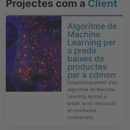
Projectes com a
Client
Algoritme de
Machine
Learning per
a predir
baixes de
productes
per a cdmon
Desenvolupament d’un
algoritme de Machine
Learning aplicat a
predir la no renovació
en productes
contractats.