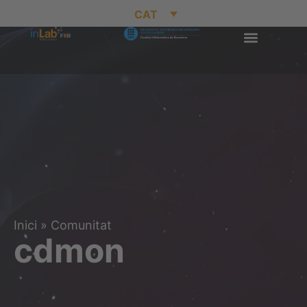
CAT
Inici
»
Comunitat
cdmon