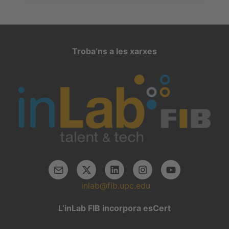
Troba’ns a les xarxes
inlab@fib.upc.edu
L’inLab FIB incorpora esCert