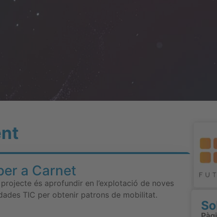
ent
per a Carnet
t projecte és aprofundir en l’explotació de noves
dades TIC per obtenir patrons de mobilitat.
So
Pàg