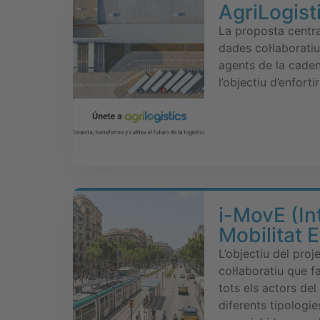
AgriLogist
La proposta central
dades col·laboratiu
agents de la cade
l’objectiu d’enfortir
i-MovE (In
Mobilitat E
L’objectiu del pro
col·laboratiu que f
tots els actors de
diferents tipolog