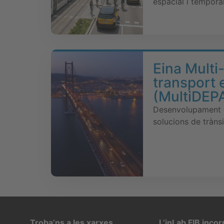
espacial i temporal
Eina Multi
transport 
(MultiDEP
Desenvolupament d’
solucions de tràns
Troba’ns a les xarxes
L’inLab FIB inco