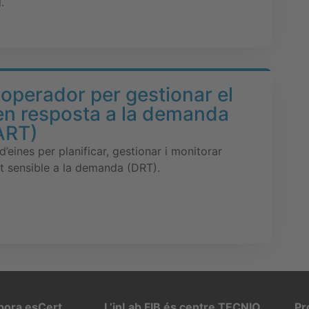
.
-operador per gestionar el
en resposta a la demanda
ART)
eines per planificar, gestionar i monitorar
it sensible a la demanda (DRT).
rpora esCert
L’inLab FIB és centre TECNIO
Pr