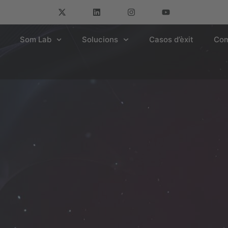
Som Lab
Solucions
Casos d’èxit
Com