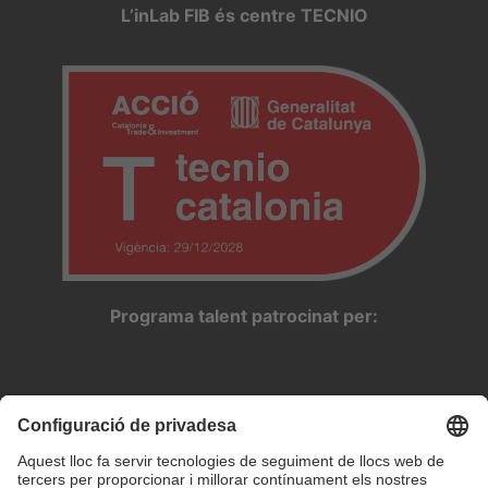
L’inLab FIB és centre TECNIO
Programa talent patrocinat per: