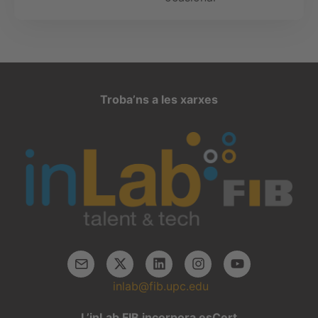
Troba’ns a les xarxes
inlab@fib.upc.edu
L’inLab FIB incorpora esCert