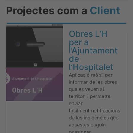
Projectes com a
Client
Obres L’H
per a
l’Ajuntament
de
l’Hospitalet
Aplicació mòbil per
informar de les obres
que es veuen al
territori i permetre
enviar
fàcilment notificacions
de les incidències que
aquestes puguin
ocasionar