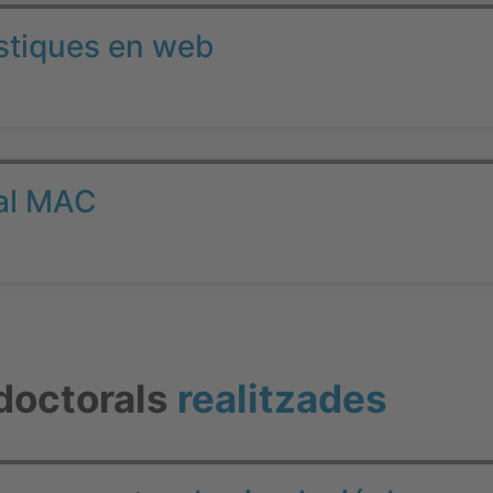
ístiques en web
 al MAC
doctorals
realitzades