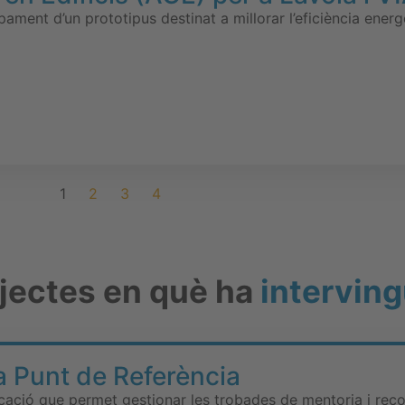
pament d’un prototipus destinat a millorar l’eficiència energè
1
2
3
4
ojectes en què ha
interving
 Punt de Referència
ació que permet gestionar les trobades de mentoria i recoll