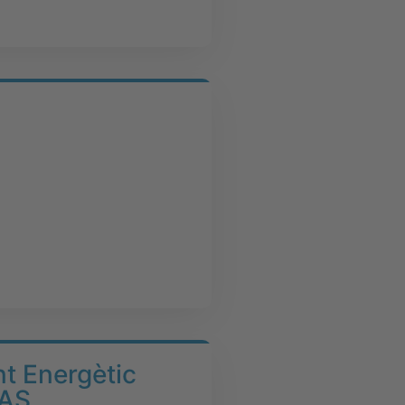
nt Energètic
IAS