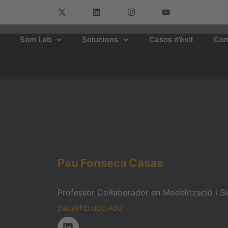
Som Lab
Solucions
Casos d’èxit
Com
Pau
Fonseca
Casas
Professor Col·laborador en Modelització i Si
pau@fib.upc.edu