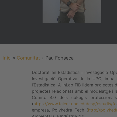
Inici
»
Comunitat
»
Pau
Fonseca
Doctorat en Estadística i Investigació Op
Investigació Operativa de la UPC, impar
l’Estadística. A InLab FIB lidera projecte
projectes relacionats amb el modelatge i 
Comitè 4.0 dels col·legis profession
(
https://www.talent.upc.edu/esp/estudis/f
empresa, Polyhedra Tech (
http://polyhed
Ambiental i la Indústria 4.0.