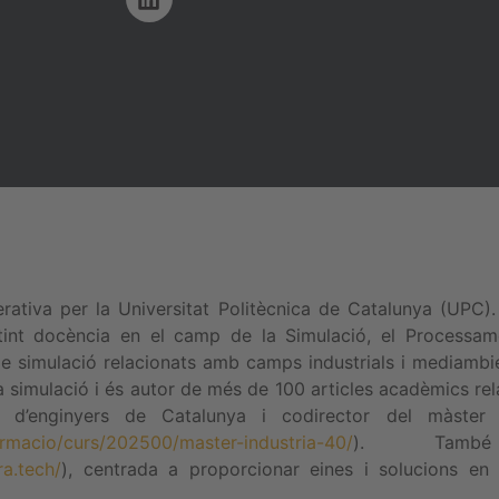
erativa per la Universitat Politècnica de Catalunya (UPC).
tint docència en el camp de la Simulació, el Processame
s de simulació relacionats amb camps industrials i mediamb
la simulació i és autor de més de 100 articles acadèmics r
als d’enginyers de Catalunya i codirector del màste
ormacio/curs/202500/master-industria-40/
). També
ra.tech/
), centrada a proporcionar eines i solucions en 