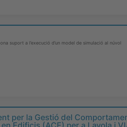
dona suport a l’execució d’un model de simulació al núvol
gent per la Gestió del Comportame
i en Edificis (ACE) per a Lavola i V