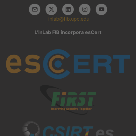
inlab@fib.upc.edu
L’inLab FIB incorpora esCert