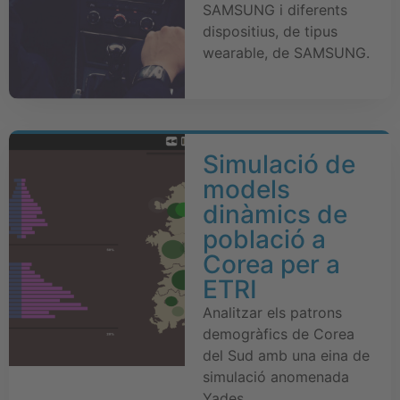
SAMSUNG i diferents
dispositius, de tipus
wearable, de SAMSUNG.
Simulació de
models
dinàmics de
població a
Corea per a
ETRI
Analitzar els patrons
demogràfics de Corea
del Sud amb una eina de
simulació anomenada
Yades