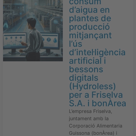
consum
d’aigua en
plantes de
producció
mitjançant
l’ús
d’intel·ligència
artificial i
bessons
digitals
(Hydroless)
per a Friselva
S.A. i bonÀrea
L’empresa Friselva,
juntament amb la
Corporació Alimentaria
Guissona (bonÀrea) i