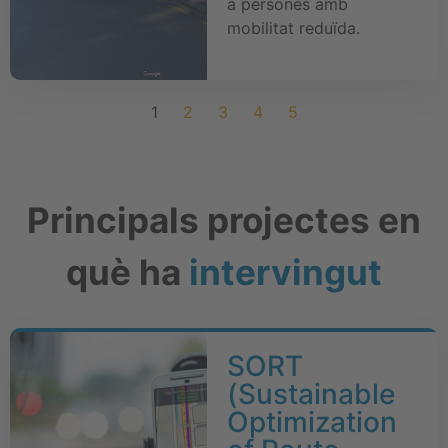
a persones amb
mobilitat reduïda.
1
2
3
4
5
Principals projectes en
què ha
intervingut
SORT
(Sustainable
Optimization