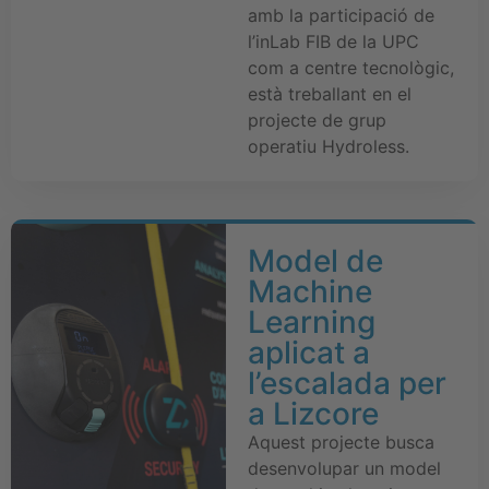
amb la participació de
l’inLab FIB de la UPC
com a centre tecnològic,
està treballant en el
projecte de grup
operatiu Hydroless.
Model de
Machine
Learning
aplicat a
l’escalada per
a Lizcore
Aquest projecte busca
desenvolupar un model