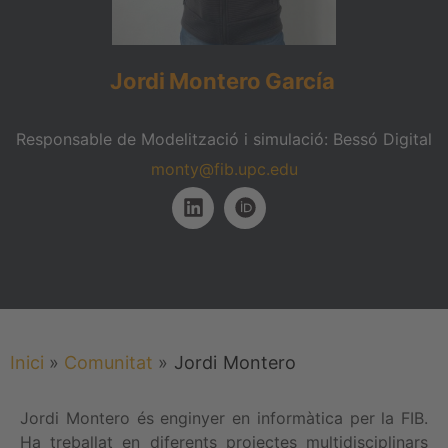
Jordi
Montero
García
Responsable de Modelització i simulació: Bessó Digital
monty@fib.upc.edu
Inici
»
Comunitat
»
Jordi
Montero
Jordi Montero és enginyer en informàtica per la FIB.
Ha treballat en diferents projectes multidisciplinars