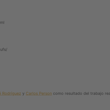
tml
ufs/
é Rodríguez
y
Carlos Person
como resultado del trabajo re