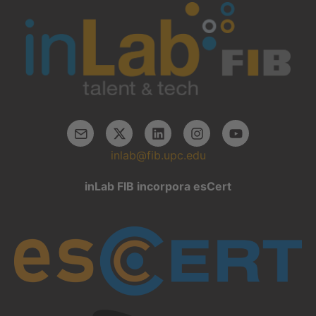
inlab@fib.upc.edu
inLab FIB incorpora esCert