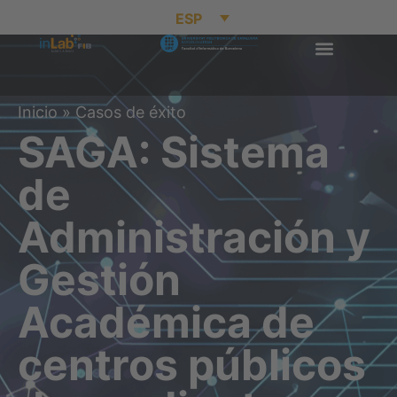
ESP
Inicio
»
Casos de éxito
SAGA: Sistema
de
Administración y
Gestión
Académica de
centros públicos