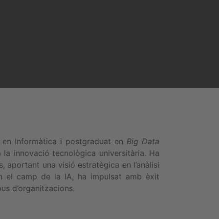
yer en Informàtica i postgraduat en
Big Data
a innovació tecnològica universitària. Ha
 aportant una visió estratègica en l’anàlisi
en el camp de la IA, ha impulsat amb èxit
pus d’organitzacions.