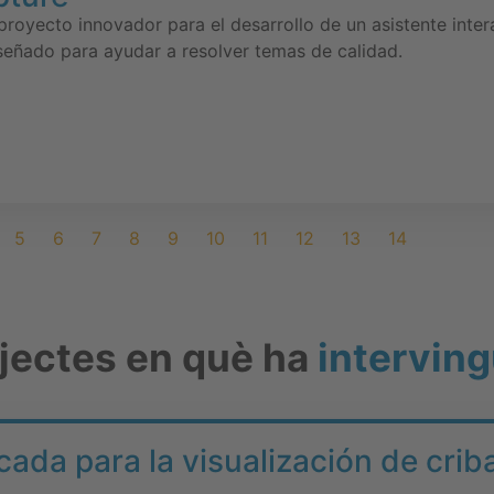
 proyecto innovador para el desarrollo de un asistente inte
 diseñado para ayudar a resolver temas de calidad.
5
6
7
8
9
10
11
12
13
14
ojectes en què ha
interving
cada para la visualización de cri