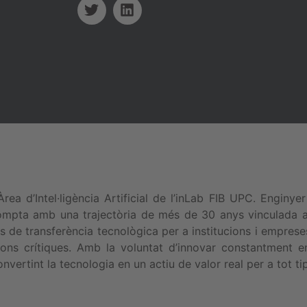
’Àrea d’Intel·ligència Artificial de l’inLab FIB UPC. Engin
mpta amb una trajectòria de més de 30 anys vinculada a l
s de transferència tecnològica per a institucions i empreses,
ons crítiques. Amb la voluntat d’innovar constantment 
onvertint la tecnologia en un actiu de valor real per a tot ti