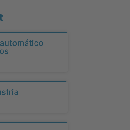
t
 automático
cos
stria