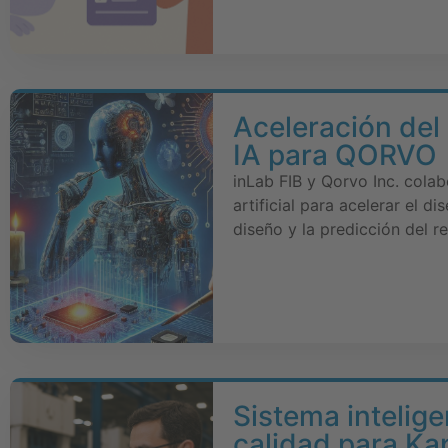
Aceleración del
IA para QORVO
inLab FIB y Qorvo Inc. cola
artificial para acelerar el 
diseño y la predicción del r
Sistema intelig
calidad para Ka