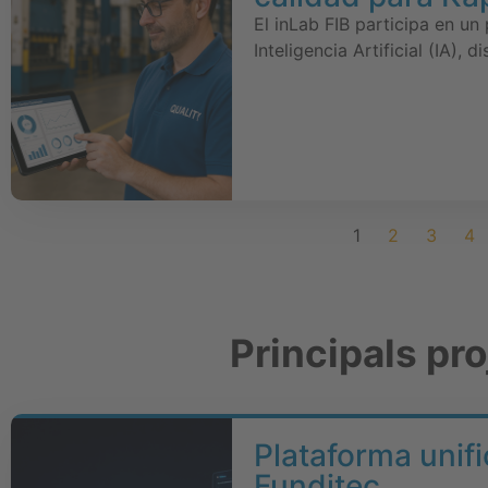
El inLab FIB participa en un
Inteligencia Artificial (IA),
1
2
3
4
Principals pr
Plataforma unifi
Funditec.