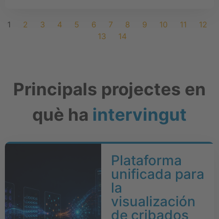
1
2
3
4
5
6
7
8
9
10
11
12
13
14
Principals projectes en
què ha
intervingut
Plataforma
unificada para
la
visualización
de cribados