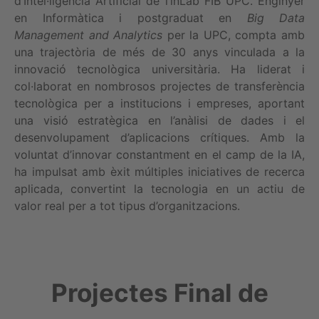
d’Intel·ligència Artificial de l’inLab FIB UPC. Enginyer
en Informàtica i postgraduat en
Big Data
Management and Analytics
per la UPC, compta amb
una trajectòria de més de 30 anys vinculada a la
innovació tecnològica universitària. Ha liderat i
col·laborat en nombrosos projectes de transferència
tecnològica per a institucions i empreses, aportant
una visió estratègica en l’anàlisi de dades i el
desenvolupament d’aplicacions crítiques. Amb la
voluntat d’innovar constantment en el camp de la IA,
ha impulsat amb èxit múltiples iniciatives de recerca
aplicada, convertint la tecnologia en un actiu de
valor real per a tot tipus d’organitzacions.
Projectes Final de