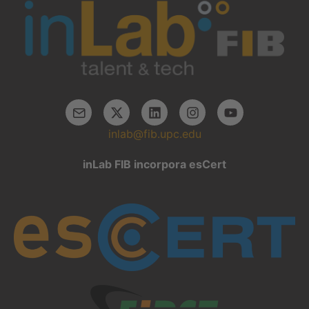
inlab@fib.upc.edu
inLab FIB incorpora esCert