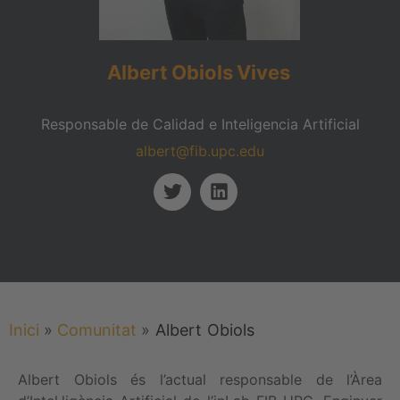
Albert
Obiols
Vives
Responsable de Calidad e Inteligencia Artificial
albert@fib.upc.edu
Inici
»
Comunitat
»
Albert
Obiols
Albert Obiols és l’actual responsable de l’Àrea