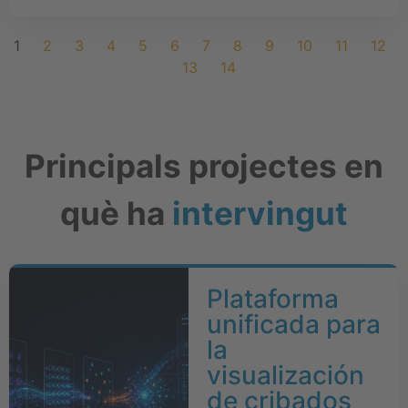
1
2
3
4
5
6
7
8
9
10
11
12
13
14
Principals projectes en
què ha
intervingut
Plataforma
unificada para
la
visualización
de cribados