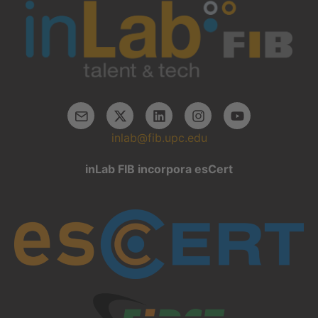
inlab@fib.upc.edu
inLab FIB incorpora esCert