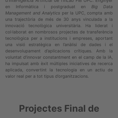
d’Intel·ligència Artificial de l’inLab FIB UPC. Enginyer
en Informàtica i postgraduat en
Big Data
Management and Analytics
per la UPC, compta amb
una trajectòria de més de 30 anys vinculada a la
innovació tecnològica universitària. Ha liderat i
col·laborat en nombrosos projectes de transferència
tecnològica per a institucions i empreses, aportant
una visió estratègica en l’anàlisi de dades i el
desenvolupament d’aplicacions crítiques. Amb la
voluntat d’innovar constantment en el camp de la IA,
ha impulsat amb èxit múltiples iniciatives de recerca
aplicada, convertint la tecnologia en un actiu de
valor real per a tot tipus d’organitzacions.
Projectes Final de