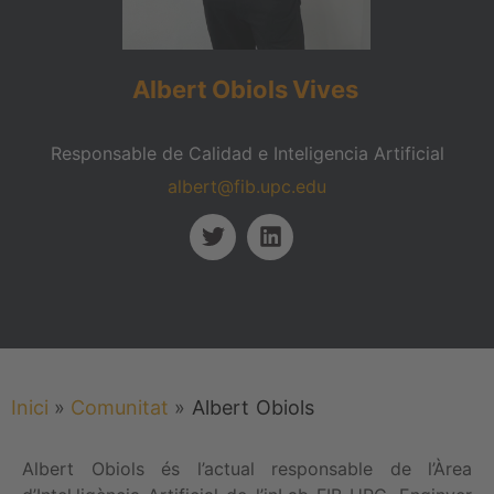
Albert
Obiols
Vives
Responsable de Calidad e Inteligencia Artificial
albert@fib.upc.edu
Inici
»
Comunitat
»
Albert
Obiols
Albert Obiols és l’actual responsable de l’Àrea