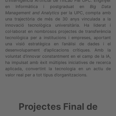
d’Intel·ligència Artificial de l’inLab FIB UPC. Enginyer
en Informàtica i postgraduat en
Big Data
Management and Analytics
per la UPC, compta amb
una trajectòria de més de 30 anys vinculada a la
innovació tecnològica universitària. Ha liderat i
col·laborat en nombrosos projectes de transferència
tecnològica per a institucions i empreses, aportant
una visió estratègica en l’anàlisi de dades i el
desenvolupament d’aplicacions crítiques. Amb la
voluntat d’innovar constantment en el camp de la IA,
ha impulsat amb èxit múltiples iniciatives de recerca
aplicada, convertint la tecnologia en un actiu de
valor real per a tot tipus d’organitzacions.
Projectes Final de