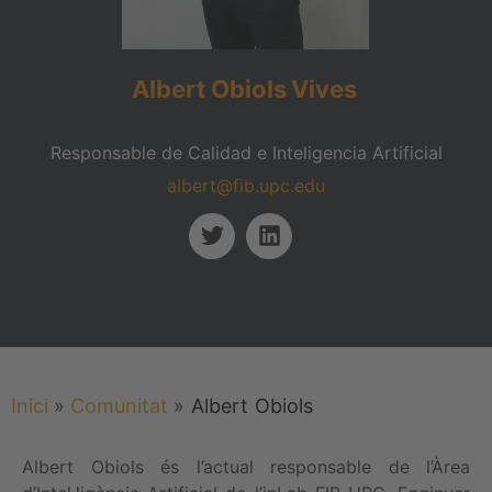
Albert
Obiols
Vives
Responsable de Calidad e Inteligencia Artificial
albert@fib.upc.edu
Inici
»
Comunitat
»
Albert
Obiols
Albert Obiols és l’actual responsable de l’Àrea