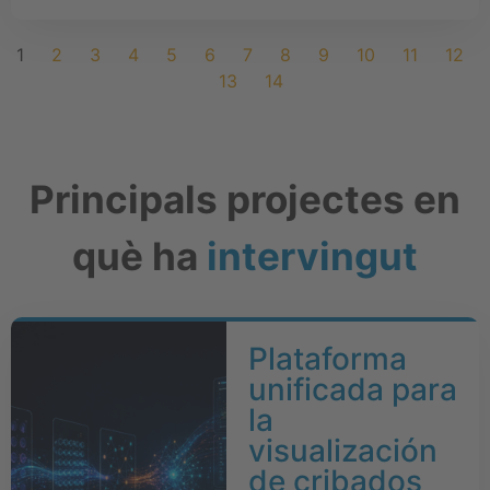
1
2
3
4
5
6
7
8
9
10
11
12
13
14
Principals projectes en
què ha
intervingut
Plataforma
unificada para
la
visualización
de cribados