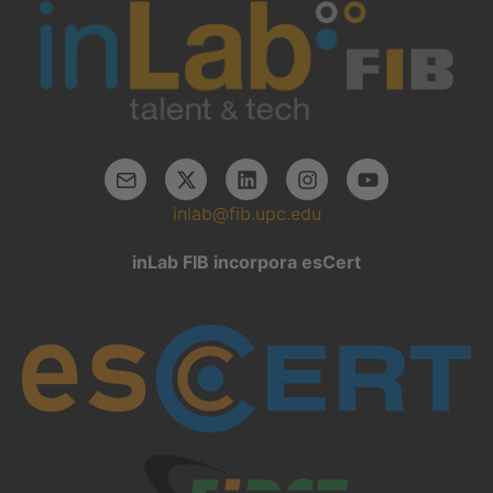
inlab@fib.upc.edu
inLab FIB incorpora esCert